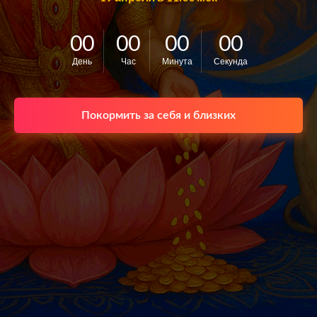
00
00
00
00
День
Час
Минута
Секунда
Покормить за себя и близких