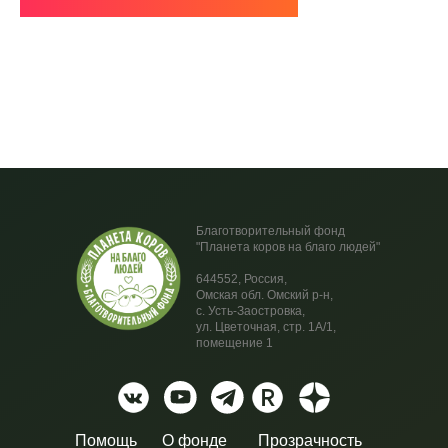
Благотворительный фонд
"Планета коров на благо людей"
644552, Россия,
Омская обл. Омский р-н,
с. Усть-Заостровка,
ул. Цветочная, стр. 1А/1,
помещение 1
Помощь
О фонде
Прозрачность