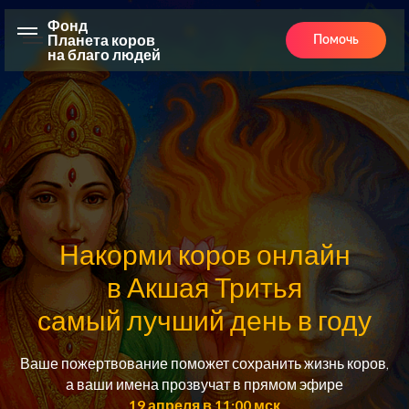
Фонд
Планета коров
Помочь
на благо людей
Накорми коров онлайн
в Акшая Тритья
самый лучший день в году
Ваше пожертвование поможет сохранить жизнь коров,
а ваши имена прозвучат в прямом эфире
19 апреля в 11:00 мск