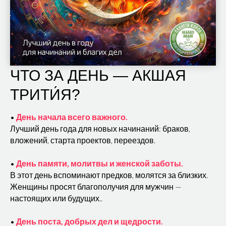
ЧТО ЗА ДЕНЬ — АКШАЯ
ТРИТИ́Я?
•
День начала всего важного.
Лучший день года для новых начинаний:
браков,
вложений, старта проектов, переездов.
•
День памяти, молитвы и женской заботы.
В этот день вспоминают предков, молятся за близких.
Женщины просят благополучия для мужчин —
настоящих или будущих..
•
День поста, добрых дел и щедрости.