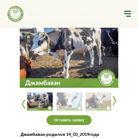
Благотворительный фонд
Назад
Планета коров на благо людей
‹
‹
‹
‹
Оставить заявку
Джамбаван родился 14_03_2019года