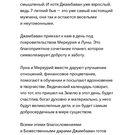
смышленый. И хотя Джамбаван уже взрослый,
ведь 7-летний бык — это уже самый настоящий
мужчина, они так и остаются веселыми
и неугомонными.
Джамбаван приехал к нам в день под
покровительством Меркурия и Луны. Это
благоприятное сочетание планет, которое
символизирует доброту и заботу.
Луна и Меркурий вместе даруют улучшение
отношений, финансовое процветание,
помогают в обучении и посылают вдохновение
в творчестве. Ведический календарь говорит,
что тот, кто пришел на Землю в этот день, будет
счастлив, богат духовно и материально, у него
будут великолепные дети, и он будет самым
добросердечным в мире существом.
Всеми этими благословениями
и Божественными дарами Джамбаван готов