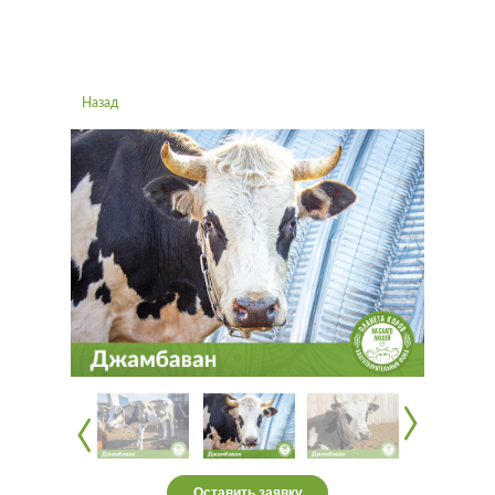
Назад
‹
‹
‹
‹
Оставить заявку