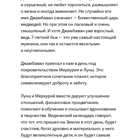
и серьезный, не любит торопиться, размышляет
о жизни и иногда важничает. Не случайно его
имя Джамбаван означает — Божественный царь
медведей. Но при этом он ласковый и очень
смышленый. И хотя Джамбаван уже взрослый,
ведь 7-летний бык — это уже самый настоящий
мужчина, они так и остаются веселыми
и неугомонными.
Джамбаван приехал к нам в день под
покровительством Меркурия и Луны. Это
благоприятное сочетание планет, которое
символизирует доброту и заботу.
Луна и Меркурий вместе даруют улучшение
отношений, финансовое процветание,
помогают в обучении и посылают вдохновение
в творчестве. Ведический календарь говорит,
что тот, кто пришел на Землю в этот день, будет
счастлив, богат духовно и материально, у него
будут великолепные дети, и он будет самым