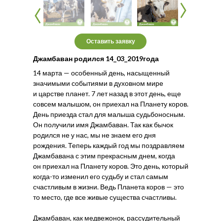
‹
‹
‹
‹
Оставить заявку
Джамбаван родился 14_03_2019года
14 марта — особенный день, насыщенный
значимыми событиями в духовном мире
и царстве планет. 7 лет назад в этот день, еще
совсем малышом, он приехал на Планету коров.
День приезда стал для малыша судьбоносным.
Он получили имя Джамбаван. Так как бычок
родился не у нас, мы не знаем его дня
рождения. Теперь каждый год мы поздравляем
Джамбавана с этим прекрасным днем, когда
он приехал на Планету коров. Это день, который
когда-то изменил его судьбу и стал самым
счастливым в жизни. Ведь Планета коров — это
то место, где все живые существа счастливы.
Джамбаван, как медвежонок, рассудительный