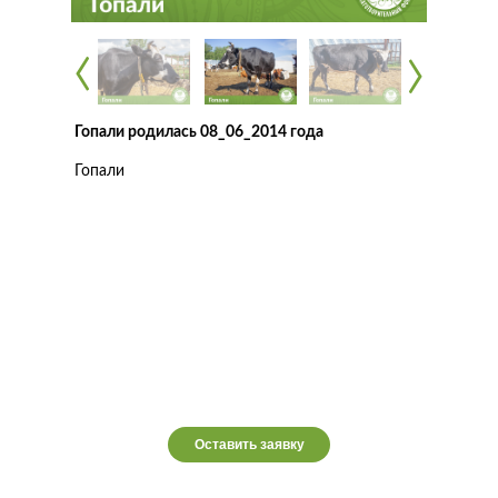
‹
‹
‹
‹
Гопали родилась 08_06_2014 года
Гопали
Оставить заявку