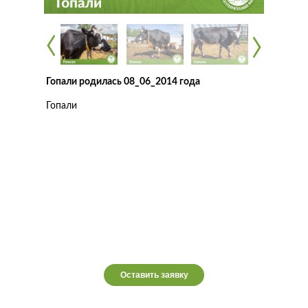
‹
‹
‹
‹
Гопали родилась 08_06_2014 года
Гопали
Оставить заявку