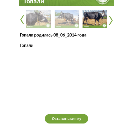
‹
‹
‹
‹
Гопали родилась 08_06_2014 года
Гопали
Оставить заявку