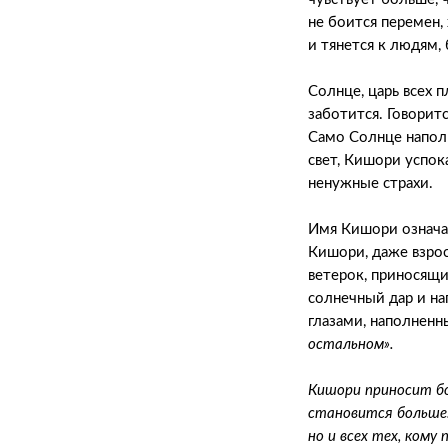
не боится перемен
и тянется к людям,
Солнце, царь всех 
заботится. Говоритс
Само Солнце напол
свет, Кишори успок
ненужные страхи.
Имя Кишори означае
Кишори, даже взрос
ветерок, приносящий
солнечный дар и на
глазами, наполненн
остальном».
Кишори приносит бо
становится больше.
но и всех тех, кому