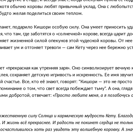
, хотя обычно коровы любят привычный уклад. Она с любопытс
 будто желая поделиться своим теплом.
планет, подарило Кишори особую силу. Она умеет приносить уда
я, что там, где заботятся о «солнечной» корове, всегда царит до
няет жизненной силой опекунов этой чудесной коровы. От нее
аивает ум и отгоняет тревоги — сам Кету через нее бережно ус
т «прекрасная как утренняя заря». Оно символизирует вечную 
лея, сохраняет детскую игривость и искренность. Ее имя звучит
 счастье. Все, кто её знают, говорят: "Кишори — это не просто
поминание о том, что свет всегда побеждает тьму". А она, гля
ыми добротой, отвечает:
«Просто любите меня, а я позабочусь 
жественную силу Солнца и кармическую мудрость Кету. Благода
 И жизнь всё прекраснее. И радость не покинет сердца не тольк
 посчастливилось хоть раз увидеть эту волшебную коровку. А зна