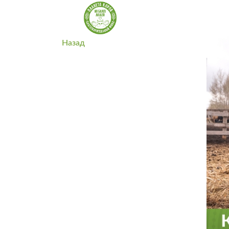
Благот
Назад