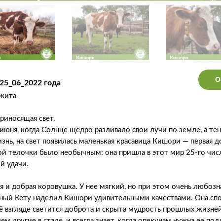
О
25_06_2022 года
джита
риносящая свет.
июня, когда Солнце щедро разливало свои лучи по земле, а тен
знь, на свет появилась маленькая красавица Кишори — первая 
й телочки было необычным: она пришла в этот мир 25-го чис
й удачи.
 и добрая коровушка. У нее мягкий, но при этом очень любоз
нный Кету наделил Кишори удивительными качествами. Она спо
 её взгляде светится доброта и скрыта мудрость прошлых жизне
чем другие в стаде, и всегда знает, когда опекунам нужна ее п