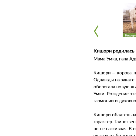
‹
‹
Кишори родилась 
Мама Умка, папа А
Кишори — корова, п
Однажды на закате 
оберегала новую жи
Умки. Рождение это
гармонии и духовно
Кишори обаятельная
характер. Таинстве
но не пассивная. В
чувствует больше, 