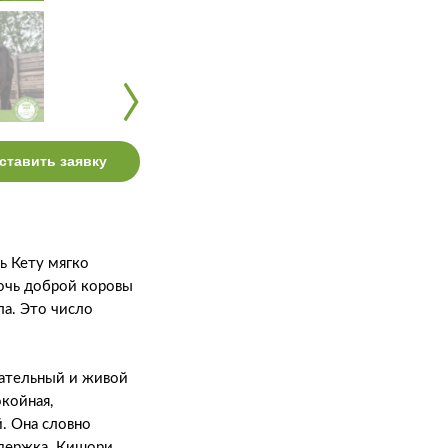
‹
‹
ставить заявку
ь Кету мягко
дочь доброй коровы
ла. Это число
нательный и живой
койная,
й. Она словно
оддержка. Кишори