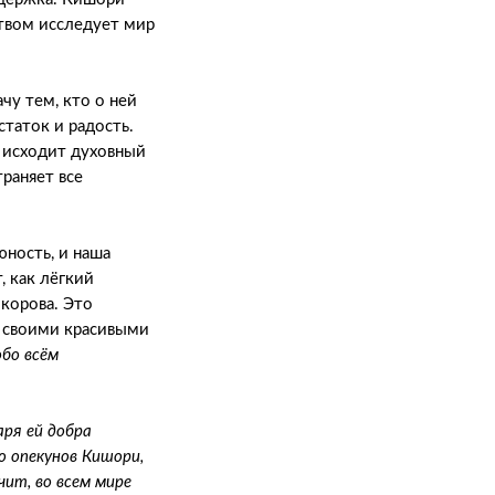
твом исследует мир
чу тем, кто о ней
статок и радость.
 исходит духовный
траняет все
юность, и наша
, как лёгкий
 корова. Это
дя своими красивыми
обо всём
ря ей добра
о опекунов Кишори,
чит, во всем мире