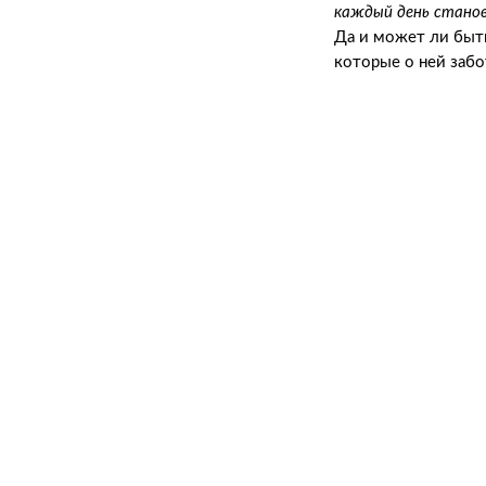
каждый день станов
Да и может ли быть
которые о ней забо