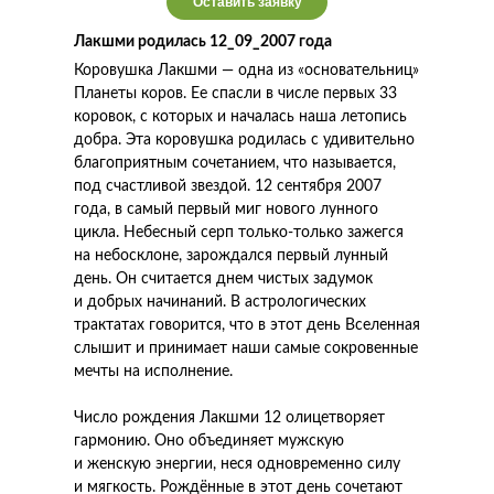
Оставить заявку
Лакшми родилась 12_09_2007 года
Коровушка Лакшми — одна из «основательниц»
Планеты коров. Ее спасли в числе первых 33
коровок, с которых и началась наша летопись
добра. Эта коровушка родилась с удивительно
благоприятным сочетанием, что называется,
под счастливой звездой. 12 сентября 2007
года, в самый первый миг нового лунного
цикла. Небесный серп только-только зажегся
на небосклоне, зарождался первый лунный
день. Он считается днем чистых задумок
и добрых начинаний. В астрологических
трактатах говорится, что в этот день Вселенная
слышит и принимает наши самые сокровенные
мечты на исполнение.
Число рождения Лакшми 12 олицетворяет
гармонию. Оно объединяет мужскую
и женскую энергии, неся одновременно силу
и мягкость. Рождённые в этот день сочетают