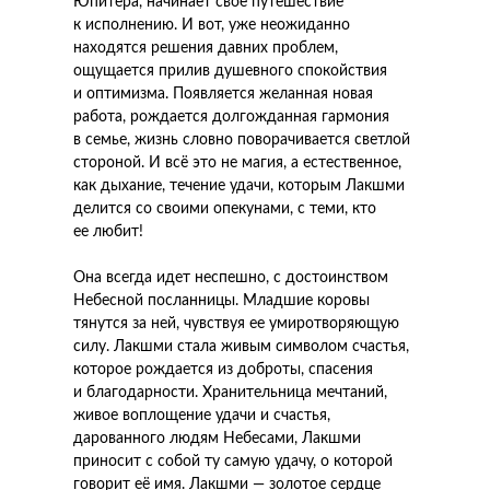
Юпитера, начинает своё путешествие
к исполнению. И вот, уже неожиданно
находятся решения давних проблем,
ощущается прилив душевного спокойствия
и оптимизма. Появляется желанная новая
работа, рождается долгожданная гармония
в семье, жизнь словно поворачивается светлой
стороной. И всё это не магия, а естественное,
как дыхание, течение удачи, которым Лакшми
делится со своими опекунами, с теми, кто
ее любит!
Она всегда идет неспешно, с достоинством
Небесной посланницы. Младшие коровы
тянутся за ней, чувствуя ее умиротворяющую
силу. Лакшми стала живым символом счастья,
которое рождается из доброты, спасения
и благодарности. Хранительница мечтаний,
живое воплощение удачи и счастья,
дарованного людям Небесами, Лакшми
приносит с собой ту самую удачу, о которой
говорит её имя. Лакшми — золотое сердце