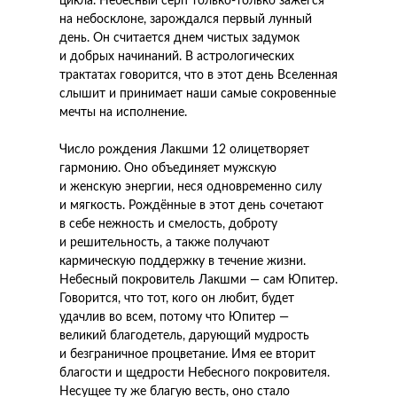
цикла. Небесный серп только-только зажегся
на небосклоне, зарождался первый лунный
день. Он считается днем чистых задумок
и добрых начинаний. В астрологических
трактатах говорится, что в этот день Вселенная
слышит и принимает наши самые сокровенные
мечты на исполнение.
Число рождения Лакшми 12 олицетворяет
гармонию. Оно объединяет мужскую
и женскую энергии, неся одновременно силу
и мягкость. Рождённые в этот день сочетают
в себе нежность и смелость, доброту
и решительность, а также получают
кармическую поддержку в течение жизни.
Небесный покровитель Лакшми — сам Юпитер.
Говорится, что тот, кого он любит, будет
удачлив во всем, потому что Юпитер —
великий благодетель, дарующий мудрость
и безграничное процветание. Имя ее вторит
благости и щедрости Небесного покровителя.
Несущее ту же благую весть, оно стало