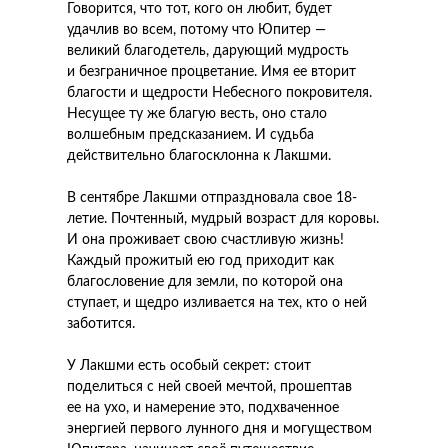
Говорится, что тот, кого он любит, будет
удачлив во всем, потому что Юпитер —
великий благодетель, дарующий мудрость
и безграничное процветание. Имя ее вторит
благости и щедрости Небесного покровителя.
Несущее ту же благую весть, оно стало
волшебным предсказанием. И судьба
действительно благосклонна к Лакшми.
В сентябре Лакшми отпраздновала свое 18-
летие. Почтенный, мудрый возраст для коровы.
И она проживает свою счастливую жизнь!
Каждый прожитый ею год приходит как
благословение для земли, по которой она
ступает, и щедро изливается на тех, кто о ней
заботится.
У Лакшми есть особый секрет: стоит
поделиться с ней своей мечтой, прошептав
ее на ухо, и намерение это, подхваченное
энергией первого лунного дня и могуществом