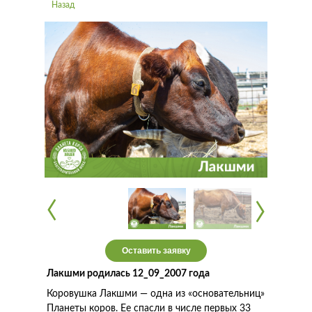
Назад
‹
‹
‹
‹
Оставить заявку
Лакшми родилась 12_09_2007 года
Коровушка Лакшми — одна из «основательниц»
Планеты коров. Ее спасли в числе первых 33