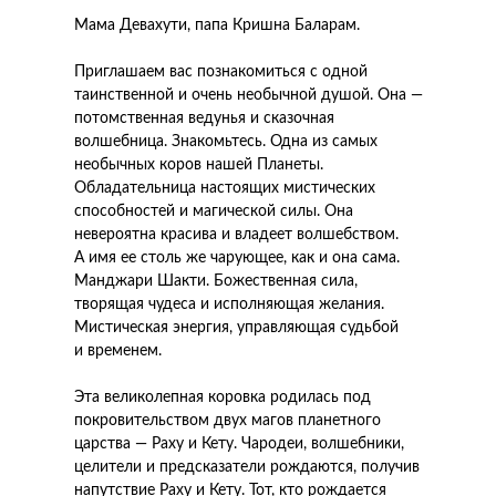
Мама Девахути, папа Кришна Баларам.
Приглашаем вас познакомиться с одной
таинственной и очень необычной душой. Она —
потомственная ведунья и сказочная
волшебница. Знакомьтесь. Одна из самых
необычных коров нашей Планеты.
Обладательница настоящих мистических
способностей и магической силы. Она
невероятна красива и владеет волшебством.
А имя ее столь же чарующее, как и она сама.
Манджари Шакти. Божественная сила,
творящая чудеса и исполняющая желания.
Мистическая энергия, управляющая судьбой
и временем.
Эта великолепная коровка родилась под
покровительством двух магов планетного
царства — Раху и Кету. Чародеи, волшебники,
целители и предсказатели рождаются, получив
напутствие Раху и Кету. Тот, кто рождается