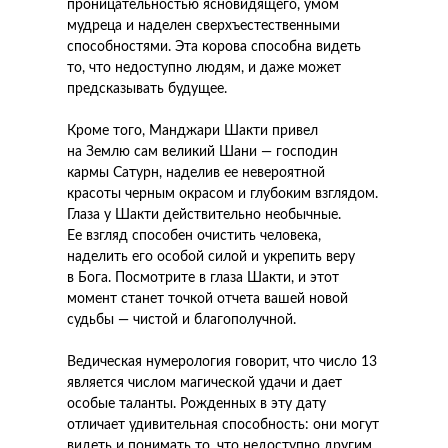
проницательностью ясновидящего, умом
мудреца и наделен сверхъестественными
способностями. Эта корова способна видеть
то, что недоступно людям, и даже может
предсказывать будущее.
Кроме того, Манджари Шакти привел
на Землю сам великий Шани — господин
кармы Сатурн, наделив ее невероятной
красоты черным окрасом и глубоким взглядом.
Глаза у Шакти действительно необычные.
Ее взгляд способен очистить человека,
наделить его особой силой и укрепить веру
в Бога. Посмотрите в глаза Шакти, и этот
момент станет точкой отчета вашей новой
судьбы — чистой и благополучной.
Ведическая нумерология говорит, что число 13
является числом магической удачи и дает
особые таланты. Рожденных в эту дату
отличает удивительная способность: они могут
видеть и понимать то, что недоступно другим.