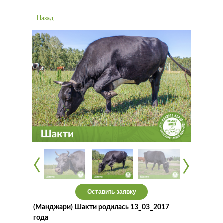
Назад
‹
‹
‹
‹
Оставить заявку
(Манджари) Шакти родилась 13_03_2017
года