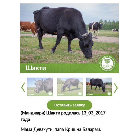
‹
‹
‹
‹
Оставить заявку
(Манджари) Шакти родилась 13_03_2017
года
Мама Девахути, папа Кришна Баларам.