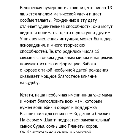
Ведическая нумерология говорит, что число 13
является числом магической удачи и дает
особые таланты. Рожденных в эту дату
отличает удивительная способность: они могут
видеть и понимать то, что недоступно другим.
У них великолепная интуиция, может быть дар
ясновидения, и много творческих
способностей. Те, кто родились числа 13,
связаны с тонким духовным миром и напрямую
получают из него информацию. Забота
о корове с такой необычной датой рождения
оказывает мощное благостное влияние
на судьбу.
Кстати, наша необычная именинница уже мама
и может благословить всех мам, которым
нужен волшебный оберег и поддержка
Высших сил для своих семей, деток и близких.
На ферме у Шакти подрастает замечательный
сынок Сурья, солнышко Планеты коров.
Он блистательной силой и красотой