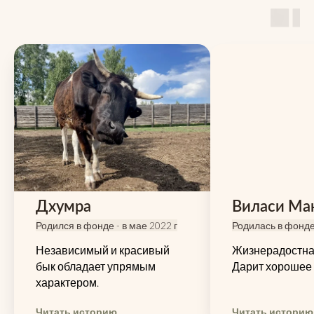
Дхумра
Виласи Ма
Родился в фонде - в мае 2022 г
Родилась в фонде 
Независимый и красивый
Жизнерадостна
бык обладает упрямым
Дарит хорошее 
характером.
Читать историю
Читать историю