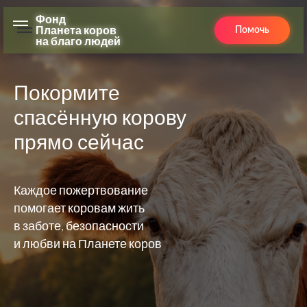
Фонд
Фонд
Планета коров
Планета коров
Помочь
Помочь
на благо людей
на благо людей
Покормите
спасённую корову
прямо сейчас
Каждое пожертвование
помогает коровам жить
в заботе, безопасности
и любви на Планете коров